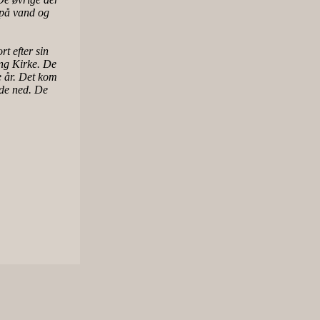
 på vand og
t efter sin
ing Kirke. De
e år. Det kom
lde ned. De