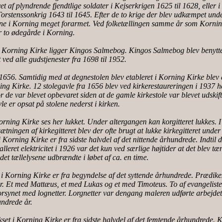
t af plyndrende fjendtlige soldater i Kejserkrigen 1625 til 1628, eller i
Torstenssonkrig 1643 til 1645. Efter de to krige der blev udkæmpet und
rne i Korning meget forarmet. Ved folketællingen samme år som Korning
r to ødegårde i Korning.
 i Korning Kirke ligger Kingos Salmebog. Kingos Salmebog blev benytte
 ved alle gudstjenester fra 1698 til 1952.
1656. Samtidig med at degnestolen blev etableret i Korning Kirke blev d
ng Kirke. 12 stolegavle fra 1656 blev ved kirkerestaureringen i 1937 h
or de var blevet opbevaret siden at de gamle kirkestole var blevet udskif
le er opsat på stolene nederst i kirken.
Korning Kirke ses her lukket. Under altergangen kan korgitteret lukkes. I
sætningen af kirkegitteret blev der ofte brugt at lukke kirkegitteret unde
 Korning Kirke er fra sidste halvdel af det nittende århundrede. Indtil 
alleret elektricitet i 1926 var det kun ved særlige højtider at det blev tæn
det tællelysene udbrændte i løbet af ca. en time.
i Korning Kirke er fra begyndelse af det syttende århundrede. Prædikes
r. Et med Mattæus, et med Lukas og et med Timoteus. To af evangelist
orsynet med lognetter. Lorgnetter var dengang maleren udførte arbejdet
undrede år.
ikset i Korning Kirke er fra sidste halvdel af det femtende århundrede. K