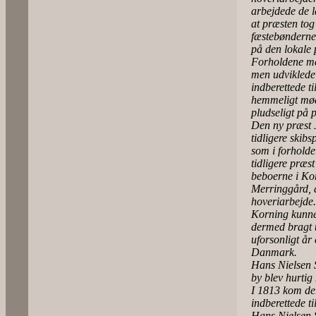
arbejdede de l
at præsten tog
fæstebønderne 
på den lokale 
Forholdene me
men udviklede 
indberettede t
hemmeligt mød
pludseligt på
Den ny præst 
tidligere skib
som i forholde
tidligere præs
beboerne i Kor
Merringgård, a
hoveriarbejde.
Korning kunne 
dermed bragt 
uforsonligt år 
Danmark.
Hans Nielsen 
by blev hurtig
I 1813 kom der
indberettede t
Hans Nielsen S