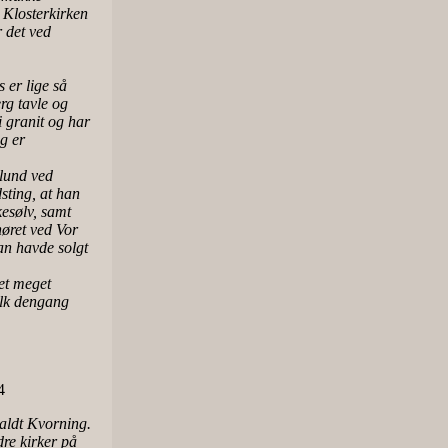
i Klosterkirken
r det ved
 er lige så
rg tavle og
i granit og har
g er
lund ved
sting, at han
kesølv, samt
øret ved Vor
an havde solgt
vet meget
alk dengang
4
kaldt Kvorning.
re kirker på