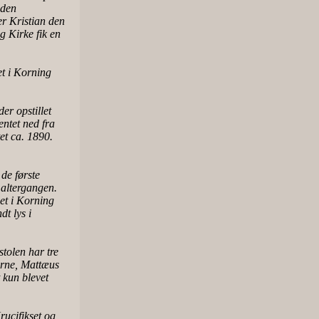
 den
er Kristian den
 Kirke fik en
t i Korning
er opstillet
entet ned fra
tet ca. 1890.
 de første
r altergangen.
det i Korning
dt lys i
tolen har tre
erne, Mattæus
 kun blevet
rucifikset og