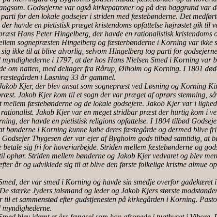
angsom. Godsejerne var også kirkepatroner og på den baggrund var det
 parti for den lokale godsejer i striden med fæstebønderne. Det medført
der havde en pietistisk præget kristendoms opfattelse højrøstet gik til 
præst Hans Peter Hingelberg, der havde en rationalistisk kristendoms o
llem sognepræsten Hingelberg og fæsterbønderne i Korning var ikke s
sig ikke til at blive alvorlig, selvom Hingelberg tog parti for godsejern
il myndighederne i 1797, at der hos Hans Nielsen Smed i Korning var bl
e om natten, med deltager fra Rårup, Ølholm og Korning. I 1801 død
 præstegården i Løsning 33 år gammel.
Jakob Kjer, der blev ansat som sognepræst ved Løsning og Korning Ki
spræst. Jakob Kjer kom til et sogn der var præget af oprørs stemning, såv
t mellem fæstebønderne og de lokale godsejere. Jakob Kjer var i lighe
t rationalist. Jakob Kjer var en meget stridbar præst der hurtig kom i v
ning, der havde en pietistisk religions opfattelse. I 1804 tilbød Godsej
t bønderne i Korning kunne købe deres fæstegårde og dermed blive fri
 Godsejer Thygesen der var ejer af Bygholm gods tilbød samtidig, at b
betale sig fri for hoveriarbejde. Striden mellem fæstebønderne og god
til ophør. Striden mellem bønderne og Jakob Kjer vedvaret og blev me
efter år og udviklede sig til at blive den første folkelige kristne almue op
Smed, der var smed i Korning og havde sin smedje overfor gadekæret i
 De stærke Jyders talsmand og leder og Jakob Kjers største modstander
 til et sammenstød efter gudstjenesten på kirkegården i Korning. Pasto
il myndighederne.
med blev idømt et års fængsel som han afsonede i tugthuset i Viborg. 