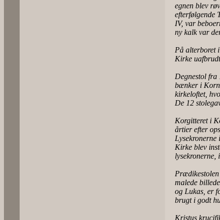
egnen blev røve
efterfølgende 
IV, var beboe
ny kalk var de
På alterboret
Kirke uafbrudt
Degnestol fra 
bænker i Korni
kirkeloftet, hv
De 12 stolegav
Korgitteret i 
årtier efter op
Lysekronerne i
Kirke blev inst
lysekronerne, i
Prædikestolen 
malede billede
og Lukas, er f
brugt i godt h
Kristus krucif