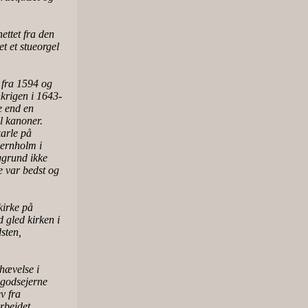
nettet fra den
et et stueorgel
 fra 1594 og
krigen i 1643-
e end en
il kanoner.
karle på
jernholm i
ggrund ikke
e var bedst og
kirke på
 gled kirken i
sten,
hævelse i
 godsejerne
v fra
rbejdet