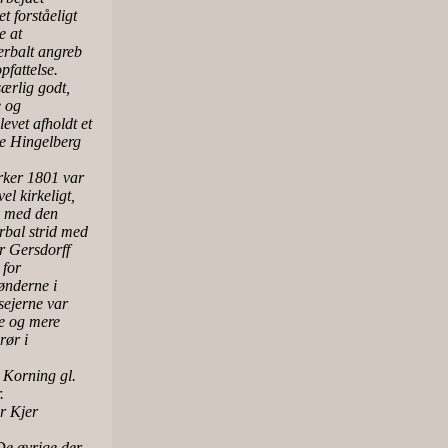
 forståeligt
e at
verbalt angreb
pfattelse.
ærlig godt,
e og
evet afholdt et
e Hingelberg
rker 1801 var
el kirkeligt,
d med den
erbal strid med
er Gersdorff
 for
ønderne i
sejerne var
re og mere
rør i
 Korning gl.
.
r Kjer
De øvrige der