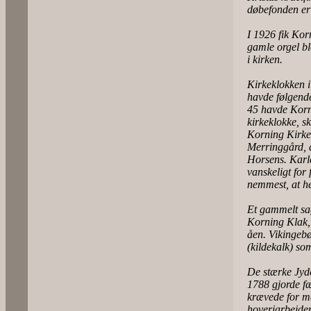
døbefonden er 
I 1926 fik Korn
gamle orgel ble
i kirken.
Kirkeklokken i
havde følgende
45 havde Korni
kirkeklokke, s
Korning Kirke 
Merringgård, a
Horsens. Karle
vanskeligt for
nemmest, at he
Et gammelt sag
Korning Klak, 
åen. Vikingebø
(kildekalk) so
De stærke Jyde
1788 gjorde fæ
krævede for me
hoveriarbejde