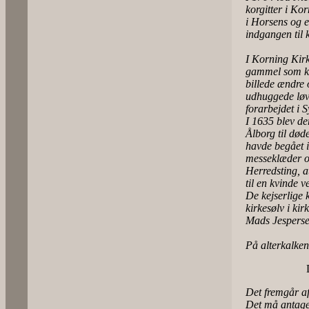
korgitter i Ko
i Horsens og e
indgangen til 
I Korning Kirke
gammel som kor
billede ændre o
udhuggede løv
forarbejdet i 
I 1635 blev d
Ålborg til død
havde begået in
messeklæder o
Herredsting, a
til en kvinde 
De kejserlige 
kirkesølv i ki
Mads Jespersen
På alterkalken
Det fremgår af
Det må antages