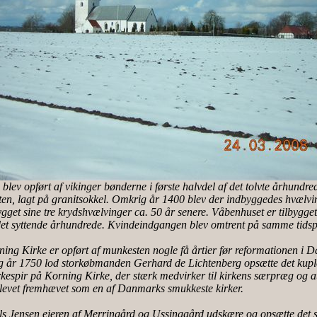
blev opført af vikinger bønderne i første halvdel af det tolvte århundre
sten, lagt på granitsokkel. Omkrig år 1400 blev der indbyggedes hvælvin
bygget sine tre krydshvælvinger ca. 50 år senere. Våbenhuset er tilbygget
det syttende århundrede. Kvindeindgangen blev omtrent på samme tidspu
ing Kirke er opført af munkesten nogle få årtier før reformationen i 
 år 1750 lod storkøbmanden Gerhard de Lichtenberg opsætte det kup
kespir på Korning Kirke, der stærk medvirker til kirkens særpræg og 
blevet fremhævet som en af Danmarks smukkeste kirker.
els Jensen ejeren af Merringård og Ussinggård udskære og opsætte det