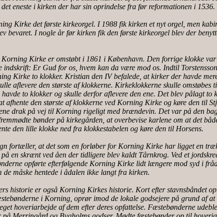
det eneste i kirken der har sin oprindelse fra før reformationen i 1536.
ing Kirke det første kirkeorgel. I 1988 fik kirken et nyt orgel, men kabi
v bevaret. I nogle år før kirken fik den første kirkeorgel blev der benytt
 Korning Kirke er omstøbt i 1861 i København. Den forrige klokke var
 indskrift: Er Gud for os, hvem kan da være mod os. Indtil Torstensson
ng Kirke to klokker. Kristian den IV befalede, at kirker der havde mer
kulle aflevere den største af klokkerne. Kirkeklokkerne skulle omstøbes t
havde to klokker og skulle derfor aflevere den ene. Det blev pålagt to 
t afhente den største af klokkerne ved Korning Kirke og køre den til St
ne drak på vej til Korning rigeligt med brændevin. Det var på den ba
 fremmødte bønder på kirkegården, at overbevise karlene om at det båd
nte den lille klokke ned fra klokkestabelen og køre den til Horsens.
n fortæller, at det som en forløber for Korning Kirke har ligget en træ
på en skrænt ved åen der tidligere blev kaldt Tårnkrog. Ved et jordskred
nderne opførte efterfølgende Korning Kirke lidt længere mod syd i fråd
m de måske hentede i ådalen ikke langt fra kirken.
rs historie er også Korning Kirkes historie. Kort efter stavnsbåndet op
stebønderne i Korning, oprør imod de lokale godsejere på grund af at
get hoveriarbejde af dem efter deres opfattelse. Fæstebønderne udeble
r på Merringård og Bygholms godser. Mødte fæstebønder op til hoveria