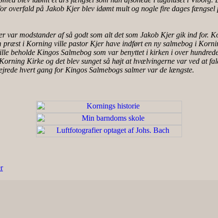
for overfald på Jakob Kjer blev idømt mult og nogle fire dages fængsel
r var modstander af så godt som alt det som Jakob Kjer gik ind for. Kor
m præst i Korning ville pastor Kjer have indført en ny salmebog i Korn
ille beholde Kingos Salmebog som var benyttet i kirken i over hundred
i Korning Kirke og det blev sunget så højt at hvælvingerne var ved at fa
ejrede hvert gang for Kingos Salmebogs salmer var de længste.
r