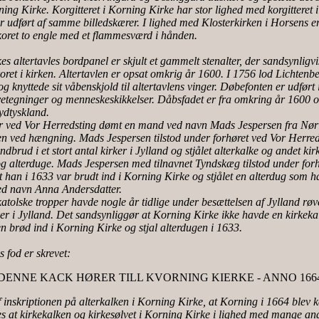
rning Kirke. Korgitteret i Korning Kirke har stor lighed med korgitteret 
r udført af samme billedskærer. I lighed med Klosterkirken i Horsens e
koret to engle med et flammesværd i hånden.
s altertavles bordpanel er skjult et gammelt stenalter, der sandsynligvis
et i kirken. Altertavlen er opsat omkrig år 1600. I 1756 lod Lichtenbe
g knyttede sit våbenskjold til altertavlens vinger. Døbefonten er udført 
etegninger og menneskeskikkelser. Dåbsfadet er fra omkring år 1600 o
Sydtyskland.
er ved Vor Herredsting dømt en mand ved navn Mads Jespersen fra Nør
en ved hængning. Mads Jespersen tilstod under forhøret ved Vor Herred
dbrud i et stort antal kirker i Jylland og stjålet alterkalke og andet kir
g alterduge. Mads Jespersen med tilnavnet Tyndskæg tilstod under forh
t han i 1633 var brudt ind i Korning Kirke og stjålet en alterdug som h
ved navn Anna Andersdatter.
katolske tropper havde nogle år tidlige under besættelsen af Jylland rø
rker i Jylland. Det sandsynliggør at Korning Kirke ikke havde en kirkek
 brød ind i Korning Kirke og stjal alterdugen i 1633.
s fod er skrevet:
DENNE KACK HØRER TILL KVORNING KIERKE - ANNO 166
 inskriptionen på alterkalken i Korning Kirke, at Korning i 1664 blev 
 at kirkekalken og kirkesølvet i Korning Kirke i lighed med mange and