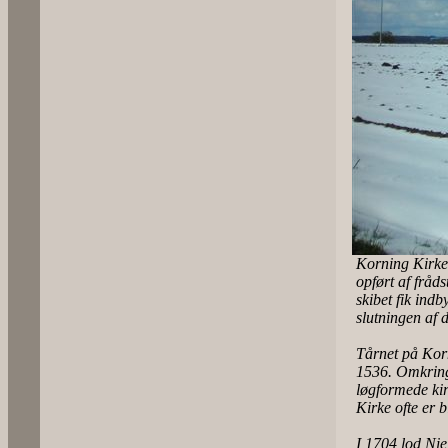
Korning Kirke 
opført af fråd
skibet fik ind
slutningen af 
Tårnet på Korn
1536. Omkring
løgformede kir
Kirke ofte er 
I 1704 lod Ni