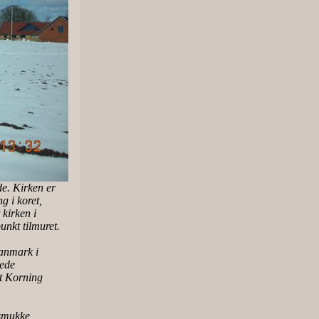
de. Kirken er
g i koret,
 kirken i
nkt tilmuret.
Danmark i
lede
at Korning
 smukke