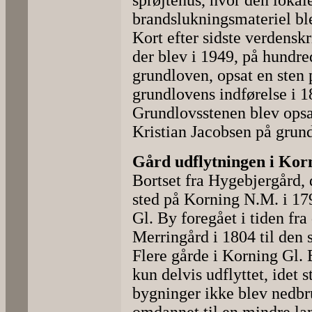
sprøjtehus, hvor den lokal
brandslukningsmateriel ble
Kort efter sidste verdenskr
der blev i 1949, på hundre
grundloven, opsat en sten
grundlovens indførelse i 1
Grundlovsstenen blev opsa
Kristian Jacobsen på grun
Gård udflytningen i Kor
Bortset fra Hygebjergård,
sted på Korning N.M. i 17
Gl. By foregået i tiden fra
Merringård i 1804 til den s
Flere gårde i Korning Gl. B
kun delvis udflyttet, idet 
bygninger ikke blev nedbru