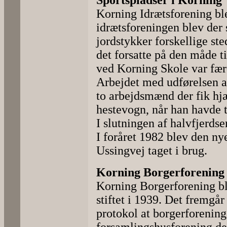
Sportspladser i Korning
Korning Idrætsforening blev
idrætsforeningen blev der 
jordstykker forskellige st
det forsatte på den måde t
ved Korning Skole var fær
Arbejdet med udførelsen af
to arbejdsmænd der fik hj
hestevogn, når han havde t
I slutningen af halvfjerds
I foråret 1982 blev den ny
Ussingvej taget i brug.
Korning Borgerforening
Korning Borgerforening bl
stiftet i 1939. Det fremgå
protokol at borgerforeninge