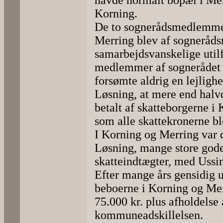
havde normalt bopæl i Mer
Korning.
De to sognerådsmedlemmer
Merring blev af sogneråd
samarbejdsvanskelige util
medlemmer af sognerådet d
forsømte aldrig en lejligh
Løsning, at mere end hal
betalt af skatteborgerne i
som alle skattekronerne bl
I Korning og Merring var d
Løsning, mange store go
skatteindtægter, med Ussi
Efter mange års gensidig 
beboerne i Korning og Merr
75.000 kr. plus afholdelse 
kommuneadskillelsen.