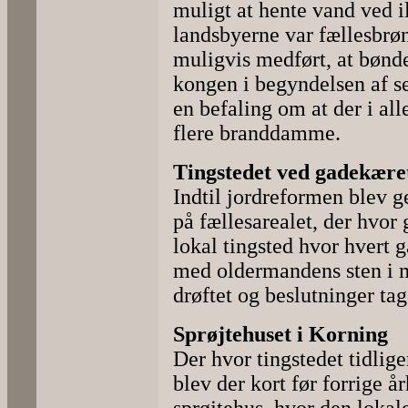
muligt at hente vand ved il
landsbyerne var fællesbrøn
muligvis medført, at bønd
kongen i begyndelsen af se
en befaling om at der i all
flere branddamme.
Tingstedet ved gadekære
Indtil jordreformen blev g
på fællesarealet, der hvor 
lokal tingsted hvor hvert 
med oldermandens sten i m
drøftet og beslutninger ta
Sprøjtehuset i Korning
Der hvor tingstedet tidlig
blev der kort før forrige å