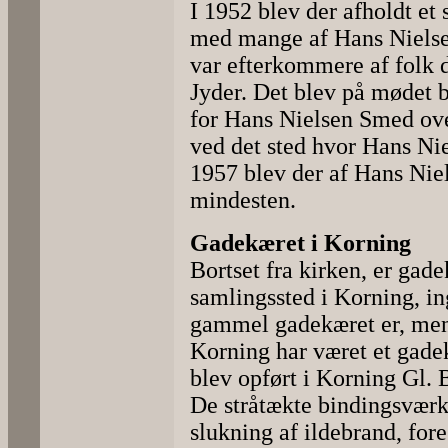
I 1952 blev der afholdt e
med mange af Hans Nielse
var efterkommere af folk d
Jyder. Det blev på mødet b
for Hans Nielsen Smed ove
ved det sted hvor Hans Ni
1957 blev der af Hans Nie
mindesten.
Gadekæret i Korning
Bortset fra kirken, er gad
samlingssted i Korning, i
gammel gadekæret er, men 
Korning har været et gadek
blev opført i Korning Gl. 
De stråtækte bindingsvær
slukning af ildebrand, for