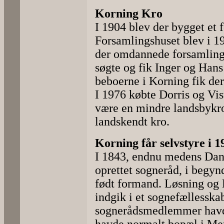
Korning Kro
I 1904 blev der bygget et 
Forsamlingshuset blev i 19
der omdannede forsamlings
søgte og fik Inger og Hans 
beboerne i Korning fik de
I 1976 købte Dorris og Vis
være en mindre landsbykro
landskendt kro.
Korning får selvstyre i 1
I 1843, endnu medens Dan
oprettet sogneråd, i begy
født formand. Løsning og 
indgik i et sognefællesska
sognerådsmedlemmer havde