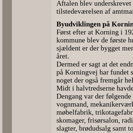
Aftalen blev underskrevet
tilstedeværelsen af amtma
Byudviklingen på Korni
Først efter at Korning i 1
kommune blev de første hu
sjældent er der bygget me
året.
Dermed er sagt at det endn
på Korningvej har fundet 
noget der også fremgår helt
Midt i halvtredserne havde
Dengang var der følgende 
vognmand, mekanikerværk
møbelfabrik, trikotagefabr
skomager, frisørsalon, radi
slagter, brødudsalg samt t