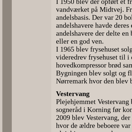
I 1950 blev der opført et f
vandværket på Midtvej. Fr
andelsbasis. Der var 20 bok
andelshavere havde deres 
andelshavere der delte e
eller en god ven.
I 1965 blev frysehuset sol
videredrev frysehuset til i
hovedkompressor brød sa
Bygningen blev solgt og fl
Nørremark hvor den blev 
Vestervang
Plejehjemmet Vestervang bl
sogneråd i Korning før 
2009 blev Vestervang, der
hvor de ældre beboere var 