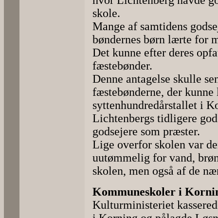
hvor Lichtenberg havde go
skole.
Mange af samtidens godsej
bøndernes børn lærte for 
Det kunne efter deres opfa
fæstebønder.
Denne antagelse skulle sene
fæstebønderne, der kunne l
syttenhundredårstallet i Ko
Lichtenbergs tidligere go
godsejere som præster.
Lige overfor skolen var de
uutømmelig for vand, brøn
skolen, men også af de næ
Kommuneskoler i Korni
Kulturministeriet kasser