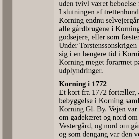
uden tvivl været beboelse 
I slutningen af trettenhundr
Korning endnu selvejergår
alle gårdbrugene i Korning
godsejere, eller som fæste
Under Torstenssonskrigen 
sig i en længere tid i Kor
Korning meget forarmet på
udplyndringer.
Korning i 1772
Et kort fra 1772 fortæller, 
bebyggelse i Korning samle
Korning Gl. By. Vejen var
om gadekæret og nord om 
Vestergård, og nord om går
og som dengang var den ve