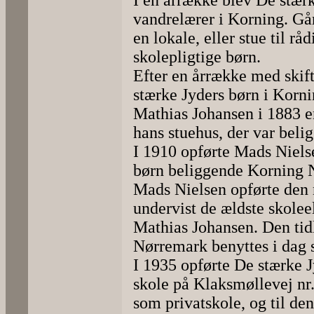
I en årrække blev De stærk
vandrelærer i Korning. Gå
en lokale, eller stue til r
skolepligtige børn.
Efter en årrække med skif
stærke Jyders børn i Korn
Mathias Johansen i 1883 en
hans stuehus, der var bel
I 1910 opførte Mads Niels
børn beliggende Korning Nø
Mads Nielsen opførte den
undervist de ældste skolee
Mathias Johansen. Den tid
Nørremark benyttes i dag 
I 1935 opførte De stærke J
skole på Klaksmøllevej nr.
som privatskole, og til d