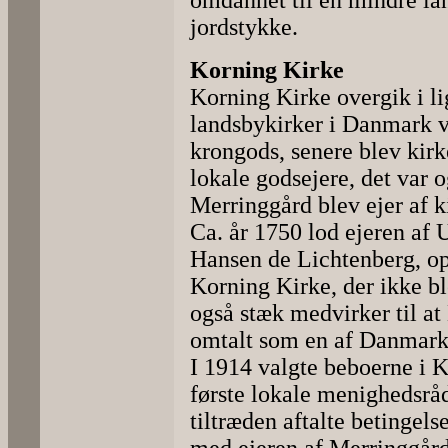
omdannet til en mindre l
jordstykke.
Korning Kirke
Korning Kirke overgik i l
landsbykirker i Danmark v
krongods, senere blev kirke
lokale godsejere, det var o
Merringgård blev ejer af k
Ca. år 1750 lod ejeren af
Hansen de Lichtenberg, op
Korning Kirke, der ikke bl
også stæk medvirker til at
omtalt som en af Danmark
I 1914 valgte beboerne i
første lokale menighedsråd 
tiltræden aftalte betingels