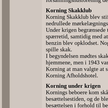
forsamlingshusforening der
Korning Skakklub
Korning Skakklub blev stift
nedrullede mørkelægnings
Under krigen begrænsede 
spærretid, samtidig med at
benzin blev opklodset. N
spille skak.
I begyndelsen mødtes skaks
hjemmene, men i 1943 var 
Korning at man valgte at 
Korning Afholdshotel.
Korning under krigen
Kornings beboere kom sk
besættelsestiden, og de ble
besættelsen i forhold til 