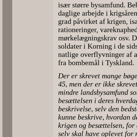
især større bysamfund. Beb
daglige arbejde i krigsåre
grad påvirket af krigen, isæ
rationeringer, vareknaphe
mørkelægningskrav osv. De
soldater i Korning i de sid
natlige overflyvninger af 
fra bombemål i Tyskland.
Der er skrevet mange bøge
45, men der er ikke skrev
mindre landsbysamfund so
besættelsen i deres hverda
beskrivelse, selv den bedst
kunne beskrive, hvordan d
krigen og besættelsen, fo
selv skal have oplevet for r