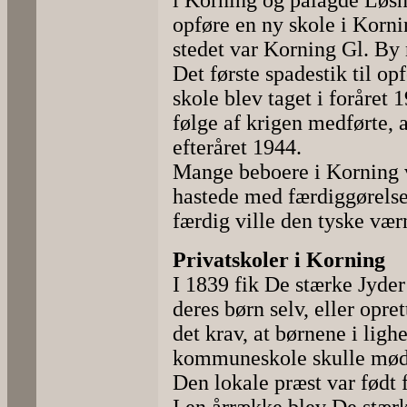
i Korning og pålagde Løsn
opføre en ny skole i Korni
stedet var Korning Gl. By 
Det første spadestik til o
skole blev taget i foråre
følge af krigen medførte, a
efteråret 1944.
Mange beboere i Korning va
hastede med færdiggørelse
færdig ville den tyske væ
Privatskoler i Korning
I 1839 fik De stærke Jyder 
deres børn selv, eller opret
det krav, at børnene i ligh
kommuneskole skulle møde 
Den lokale præst var født