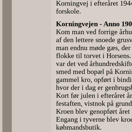
Korningvej i efteråret 194
forskole.
Korningvejen - Anno 19
Kom man ved forrige århu
af den lettere snoede grus
man endnu møde gæs, der a
flokke til torvet i Horsens
var det ved århundredskift
smed med bopæl på Korning
gammel kro, opført i bindi
hvor der i dag er genbrugs
Kort før julen i efteråret 
festaften, vistnok på grun
Kroen blev genopført året 
Engang i tyverne blev kro
købmandsbutik.