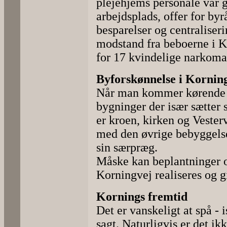
plejehjems personale var g
arbejdsplads, offer for b
besparelser og centraliseri
modstand fra beboerne i Ko
for 17 kvindelige narkoma
Byforskønnelse i Kornin
Når man kommer kørende ti
bygninger der især sætter 
er kroen, kirken og Veste
med den øvrige bebyggels
sin særpræg.
Måske kan beplantninger o
Korningvej realiseres og g
Kornings fremtid
Det er vanskeligt at spå -
sagt. Naturligvis er det ik