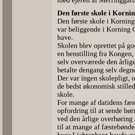
med ejeren af Merringgård
Den første skole i Korni
Den første skole i Korning
var beliggende i Korning 
have.
Skolen blev oprettet på god
en henstilling fra Kongen,
selv overværede den årlig
betalte dengang selv degne
Der var ingen skolepligt, o
de bedst økonomisk stilled
skole.
For mange af datidens fæs
opfordring til at sende bø
ved den årlige overhøring 
til at mange af fæstebønde