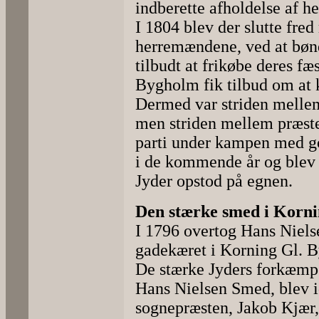
indberette afholdelse af 
I 1804 blev der slutte fr
herremændene, ved at bøn
tilbudt at frikøbe deres f
Bygholm fik tilbud om at k
Dermed var striden melle
men striden mellem præste
parti under kampen med go
i de kommende år og blev 
Jyder opstod på egnen.
Den stærke smed i Korn
I 1796 overtog Hans Niels
gadekæret i Korning Gl. B
De stærke Jyders forkæmp
Hans Nielsen Smed, blev id
sognepræsten, Jakob Kjær,