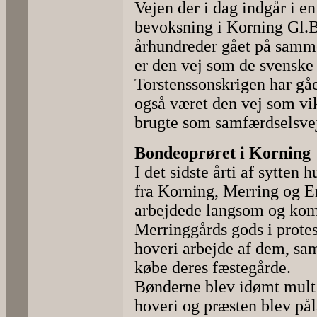
Vejen der i dag indgår i 
bevoksning i Korning Gl.B
århundreder gået på samme 
er den vej som de svenske
Torstenssonskrigen har gåe
også været den vej som vi
brugte som samfærdselsve
Bondeoprøret i Korning
I det sidste årti af sytten
fra Korning, Merring og E
arbejdede langsom og kom 
Merringgårds gods i protes
hoveri arbejde af dem, sam
købe deres fæstegårde.
Bønderne blev idømt mult 
hoveri og præsten blev påla